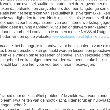
 voelen om over seksualiteit te praten met de zorgverlener die 
ebleken dat patiënten en zorgverleners door een langdurige sam
tie kan het bespreken van seksualiteit juist vergemakkelijken
reksvaardigheden trainen. Het is makkelijk als je voor jezelf al 
gelijkheden voor het organiseren van een interne workshop ge
elling geen training aanbiedt, kunt u het onderwerp aankaarten
n door bijvoorbeeld contact op te nemen met de NVVS of Rutger
igheden vinden op de websites
www.seksindepraktijk.nl
en
www.z
amnese:
het belangrijkste handvat voor het signaleren van sek
. Een onderscheid kan gemaakt worden tussen een proactieve
ts enkele vragen om te screenen of sprake is van seksuele prob
 uitgebreid en kan afgenomen worden wanneer sprake blijkt te 
e klacht komt. Zie hier voor voorbeeld anamnesevragen:
eïnvloed door de klacht/het probleem/de ziekte waarvoor u onde
obleem, kwaliteiten van de hoofdklacht, lijdensdruk en hulpvraag
varingen gehad?
sproken met iemand, heeft u nog last van deze ervaringen, denkt 