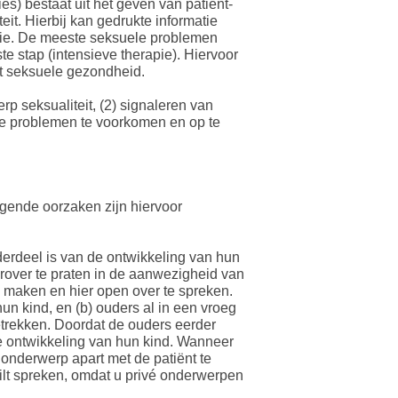
es) bestaat uit het geven van patiënt-
it. Hierbij kan gedrukte informatie
catie. De meeste seksuele problemen
 stap (intensieve therapie). Hiervoor
t seksuele gezondheid.
p seksualiteit, (2) signaleren van
e problemen te voorkomen en op te
olgende oorzaken zijn hiervoor
derdeel is van de ontwikkeling van hun
rover te praten in de aanwezigheid van
e maken en hier open over te spreken.
un kind, en (b) ouders al in een vroeg
etrekken. Doordat de ouders eerder
de ontwikkeling van hun kind. Wanneer
 onderwerp apart met de patiënt te
ilt spreken, omdat u privé onderwerpen