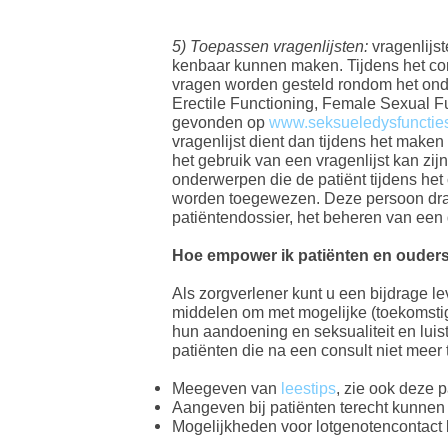
5) Toepassen vragenlijsten:
vragenlijs
kenbaar kunnen maken. Tijdens het co
vragen worden gesteld rondom het onder
Erectile Functioning, Female Sexual 
gevonden op
www.seksueledysfuncties
vragenlijst dient dan tijdens het make
het gebruik van een vragenlijst kan zij
onderwerpen die de patiënt tijdens het
worden toegewezen. Deze persoon draag
patiëntendossier, het beheren van een 
​Hoe empower ik patiënten en ouder
Als zorgverlener kunt u een bijdrage l
middelen om met mogelijke (toekomstig
hun aandoening en seksualiteit en lui
patiënten die na een consult niet meer 
Meegeven van
leestips
, zie ook deze 
Aangeven bij patiënten terecht kunnen
Mogelijkheden voor lotgenotencontact