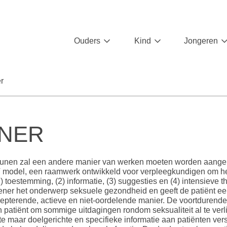
Ouders
Kind
Jongeren
r
NER
eunen zal een andere manier van werken moeten worden aange
T model, een raamwerk ontwikkeld voor verpleegkundigen om he
(1) toestemming, (2) informatie, (3) suggesties en (4) intensieve 
ener het onderwerp seksuele gezondheid en geeft de patiënt een
cepterende, actieve en niet-oordelende manier. De voortdurende
 patiënt om sommige uitdagingen rondom seksualiteit al te verl
te maar doelgerichte en specifieke informatie aan patiënten ver