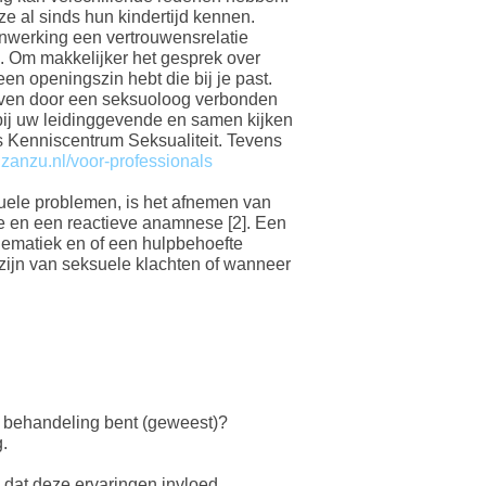
ze al sinds hun kindertijd kennen.
enwerking een vertrouwensrelatie
. Om makkelijker het gesprek over
een openingszin hebt die bij je past.
geven door een seksuoloog verbonden
 bij uw leidinggevende en samen kijken
s Kenniscentrum Seksualiteit. Tevens
anzu.nl/voor-professionals
suele problemen, is het afnemen van
 en een reactieve anamnese [2]. Een
lematiek en of een hulpbehoefte
zijn van seksuele klachten of wanneer
r behandeling bent (geweest)?
.
u dat deze ervaringen invloed