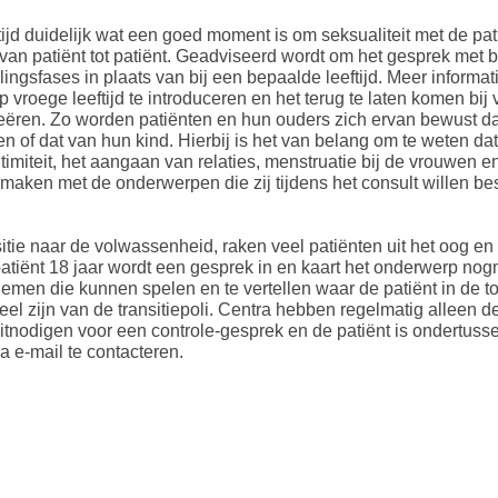
altijd duidelijk wat een goed moment is om seksualiteit met de pa
an patiënt tot patiënt. Geadviseerd wordt om het gesprek met bet
ingsfases in plaats van bij een bepaalde leeftijd. Meer informat
op vroege leeftijd te introduceren en het terug te laten komen bi
eëren. Zo worden patiënten en hun ouders zich ervan bewust dat 
n of dat van hun kind. Hierbij is het van belang om te weten dat
miteit, het aangaan van relaties, menstruatie bij de vrouwen e
ten maken met de onderwerpen die zij tijdens het consult wille
sitie naar de volwassenheid, raken veel patiënten uit het oog e
atiënt 18 jaar wordt een gesprek in en kaart het onderwerp no
emen die kunnen spelen en te vertellen waar de patiënt in de t
el zijn van de transitiepoli. Centra hebben regelmatig alleen 
uitnodigen voor een controle-gesprek en de patiënt is ondertusse
a e-mail te contacteren.