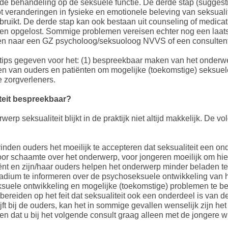
 de behandeling op de seksuele functie. De derde stap (suggesti
t veranderingen in fysieke en emotionele beleving van seksualite
bruikt. De derde stap kan ook bestaan ​​uit counseling of medi
en opgelost. Sommige problemen vereisen echter nog een laatste
den naar een GZ psycholoog/seksuoloog NVVS of een consulten
 tips gegeven voor het: (1) bespreekbaar maken van het onderwer
n van ouders en patiënten om mogelijke (toekomstige) seksuel
e zorgverleners.
teit bespreekbaar?
p seksualiteit blijkt in de praktijk niet altijd makkelijk. De v
nden ouders het moeilijk te accepteren dat seksualiteit een on
oor schaamte over het onderwerp, voor jongeren moeilijk om hie
iënt en zijn/haar ouders helpen het onderwerp minder beladen t
stadium te informeren over de psychoseksuele ontwikkeling van h
ksuele ontwikkeling en mogelijke (toekomstige) problemen te b
bereiden op het feit dat seksualiteit ook een onderdeel is van 
t bij de ouders, kan het in sommige gevallen wenselijk zijn het
n dat u bij het volgende consult graag alleen met de jongere w