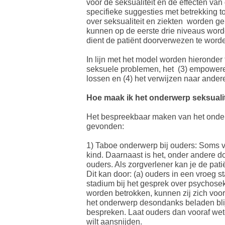
voor de seksualiteit en de effecten van
specifieke suggesties met betrekking to
over seksualiteit en ziekten worden ge
kunnen op de eerste drie niveaus word
dient de patiënt doorverwezen te wor
In lijn met het model worden hieronder
seksuele problemen, het (3) empowere
lossen en (4) het verwijzen naar ander
​Hoe maak ik het onderwerp seksuali
Het bespreekbaar maken van het onderwer
gevonden:
1) Taboe onderwerp bij ouders: Soms vi
kind. Daarnaast is het, onder andere d
ouders. Als zorgverlener kan je de pat
Dit kan door: (a) ouders in een vroeg 
stadium bij het gesprek over psychose
worden betrokken, kunnen zij zich voor
het onderwerp desondanks beladen blijf
bespreken. Laat ouders dan vooraf wete
wilt aansnijden.