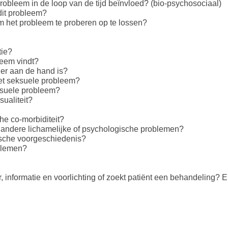
obleem in de loop van de tijd beïnvloed? (bio-psychosociaal)
dit probleem?
m het probleem te proberen op te lossen?
tie?
leem vindt?
 er aan de hand is?
het seksuele probleem?
ksuele probleem?
ualiteit?
che co-morbiditeit?
m andere lichamelijke of psychologische problemen?
ische voorgeschiedenis?
blemen?
r, informatie en voorlichting of zoekt patiënt een behandeling? 