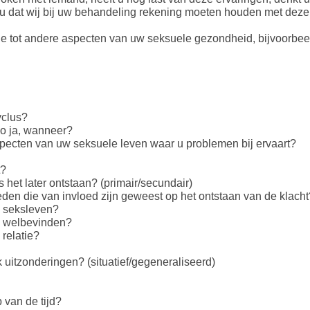
u dat wij bij uw behandeling rekening moeten houden met deze 
tie tot andere aspecten van uw seksuele gezondheid, bijvoorbeel
yclus?
 zo ja, wanneer?
specten van uw seksuele leven waar u problemen bij ervaart?
?​
is het later ontstaan? (primair/secundair)
den die van invloed zijn geweest op het ontstaan van de klacht
w seksleven?
uw welbevinden?
 relatie?
ook uitzonderingen? (situatief/gegeneraliseerd)
 van de tijd?