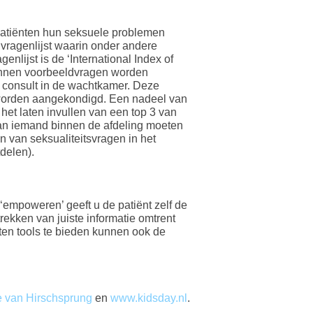
patiënten hun seksuele problemen
ragenlijst waarin onder andere
lijst is de ‘International Index of
kunnen voorbeeldvragen worden
et consult in de wachtkamer. Deze
te worden aangekondigd. Een nadeel van
het laten invullen van een top 3 van
 aan iemand binnen de afdeling moeten
 van seksualiteitsvragen in het
delen).
‘empoweren’ geeft u de patiënt zelf de
ekken van juiste informatie omtrent
ten tools te bieden kunnen ook de
te van Hirschsprung
en
www.kidsday.nl
.