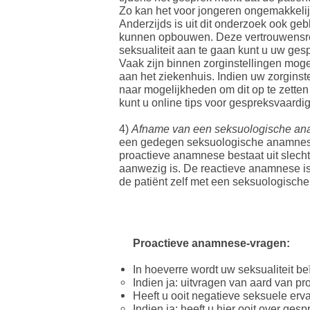
Zo kan het voor jongeren ongemakkelijk
Anderzijds is uit dit onderzoek ook g
kunnen opbouwen. Deze vertrouwensrela
seksualiteit aan te gaan kunt u uw gesp
Vaak zijn binnen zorginstellingen mo
aan het ziekenhuis. Indien uw zorginst
naar mogelijkheden om dit op te zette
kunt u online tips voor gespreksvaard
​4)
Afname van een seksuologische an
een gedegen seksuologische anamnese
proactieve anamnese bestaat uit slech
aanwezig is. De reactieve anamnese is
de patiënt zelf met een seksuologisch
Proactieve anamnese-vragen:
In hoeverre wordt uw seksualiteit b
Indien ja: uitvragen van aard van pr
Heeft u ooit negatieve seksuele er
Indien ja: heeft u hier ooit over ge